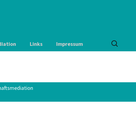
Suchen
diation
Links
Impressum
nach:
Datenschutz
chaftsmediation