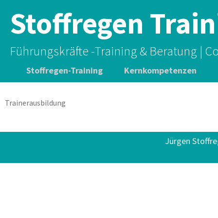
Stoffregen Train
Führungskräfte -Training & Beratung | C
Zum
Stoffregen-Training
Kernkompetenzen
Inhalt
springen
Persönliche Werte
Primäre
Zielsetzungen
Trainerausbildung
Arbeitsweise
Vita / Kurzprofil
Jürgen Stoffre