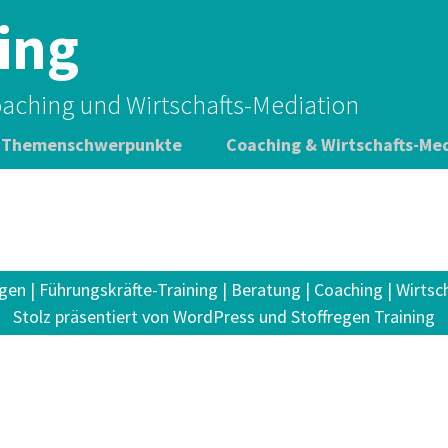
ing
oaching und Wirtschafts-Mediation
Themenschwerpunkte
Coaching & Wirtschafts-Me
Seminarauswahl
Projektauswahl
Moderation von
gen | Führungskräfte-Training | Beratung | Coaching | Wirts
Workshops
Stolz präsentiert von WordPress
und Stoffregen Training