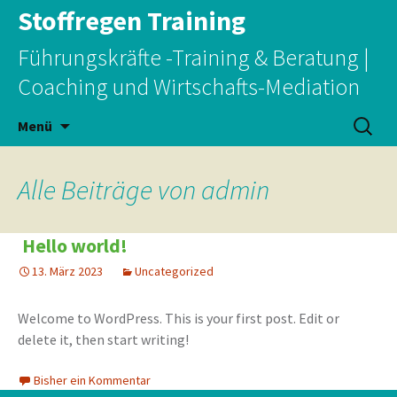
Stoffregen Training
Führungskräfte -Training & Beratung |
Coaching und Wirtschafts-Mediation
Zum
Suchen
Menü
Inhalt
nach:
springen
Alle Beiträge von
admin
Hello world!
13. März 2023
Uncategorized
Welcome to WordPress. This is your first post. Edit or
delete it, then start writing!
Bisher ein Kommentar